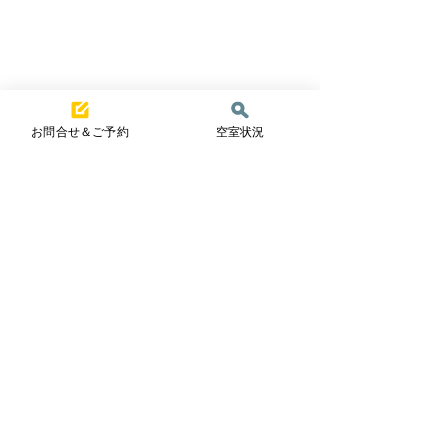
お問合せ＆ご予約
空室状況
コメント
夏真っ盛り☀️
一夏の冒険！
コメントを追加…