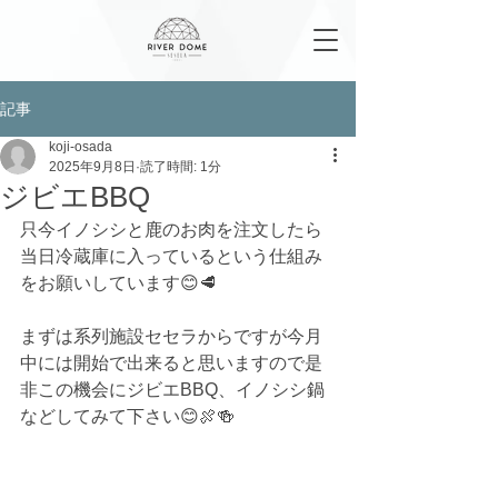
記事
koji-osada
2025年9月8日
読了時間: 1分
ジビエBBQ
只今イノシシと鹿のお肉を注文したら
当日冷蔵庫に入っているという仕組み
をお願いしています😊🥩
まずは系列施設セセラからですが今月
中には開始で出来ると思いますので是
非この機会にジビエBBQ、イノシシ鍋
などしてみて下さい😊🍖🍻