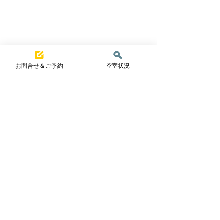
お問合せ＆ご予約
空室状況
コメント
夏真っ盛り☀️
一夏の冒険！
コメントを追加…