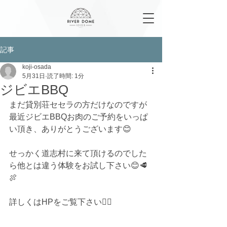
記事
koji-osada
5月31日
読了時間: 1分
ジビエBBQ
まだ貸別荘セセラの方だけなのですが
最近ジビエBBQお肉のご予約をいっぱ
い頂き、ありがとうございます😊
せっかく道志村に来て頂けるのでした
ら他とは違う体験をお試し下さい😊🥩
🍖
詳しくはHPをご覧下さい🙇‍♂️