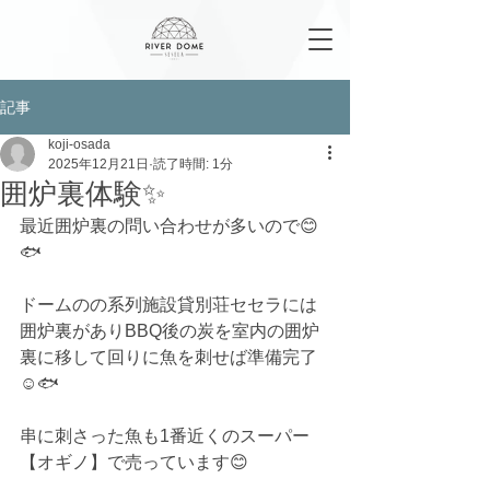
記事
koji-osada
2025年12月21日
読了時間: 1分
囲炉裏体験✨
最近囲炉裏の問い合わせが多いので😊
🐟
ドームのの系列施設貸別荘セセラには
囲炉裏がありBBQ後の炭を室内の囲炉
裏に移して回りに魚を刺せば準備完了
☺️🐟
串に刺さった魚も1番近くのスーパー
【オギノ】で売っています😊