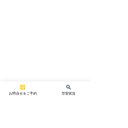
お問合せ＆ご予約
空室状況
コメント
夏真っ盛り☀️
一夏の冒険！