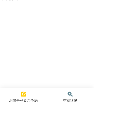
お問合せ＆ご予約
空室状況
コメント
夏真っ盛り☀️
一夏の冒険！