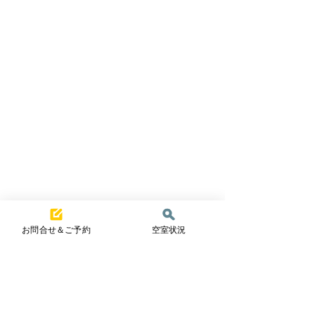
お問合せ＆ご予約
空室状況
コメント
夏真っ盛り☀️
一夏の冒険！