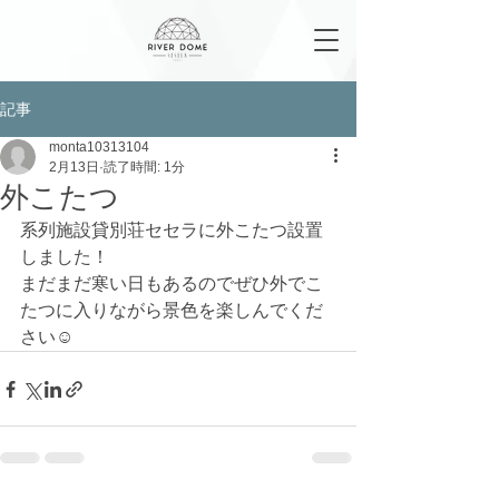
記事
monta10313104
2月13日
読了時間: 1分
外こたつ
系列施設貸別荘セセラに外こたつ設置
しました！
まだまだ寒い日もあるのでぜひ外でこ
たつに入りながら景色を楽しんでくだ
さい☺️