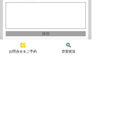
送信
お問合せ＆ご予約
空室状況
〒402-0228 山梨県南都留郡道志村村長又12611
© 2025
サウナ付リバードームセセラ
. All Rights Reserved.