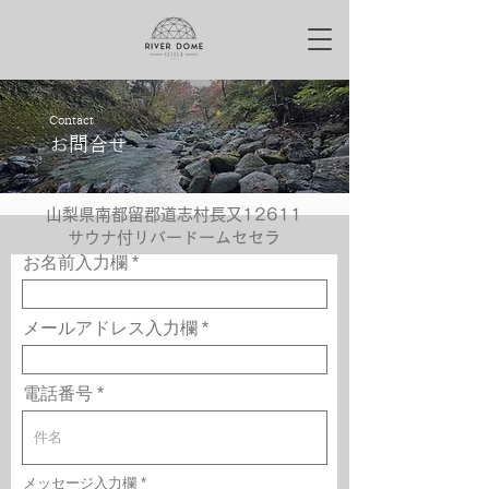
Contact
​お問合せ
山梨県南都留郡道志村長又12611
サウナ付リバードームセセラ
お名前入力欄
メールアドレス入力欄
電話番号
メッセージ入力欄